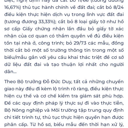
biệt, nghị định này đã cắt bỏ 11/66 (tương đương
16,67%) thủ tục hành chính về đất đai; cắt bỏ 8/24
điều kiện thực hiện dịch vụ trong lĩnh vực đất đai
(tương đương 33,33%); cắt bỏ 8 loại giấy tờ như hồ
sơ cấp Giấy chứng nhận lần đầu bỏ giấy tờ xác
nhận của cơ quan có thẩm quyền về đủ điều kiện
tồn tại nhà ở, công trình; bỏ 29/73 các mẫu, đồng
thời cắt bỏ một số trường thông tin trong một số
biểu/mẫu gắn với yêu cầu khai thác triệt để cơ sở
dữ liệu đất đai và tạo thuận lợi nhất cho người
dân…
Theo Bộ trưởng Đỗ Đức Duy, tất cả những chuyển
giao này đều đi kèm lộ trình rõ ràng, điều kiện thực
hiện cụ thể và cơ chế kiểm tra giám sát phù hợp.
Để các quy định pháp lý thực sự đi vào thực tiễn,
Bộ Nông nghiệp và Môi trường tập trung quy định
chi tiết trình tự, thủ tục thực hiện quyền hạn được
phân cấp. Từ hồ sơ, biểu mẫu đến thời hạn xử lý,