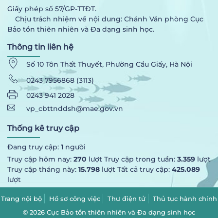
Giấy phép số 57/GP-TTĐT.
Chịu trách nhiệm về nội dung: Chánh Văn phòng Cục
Bảo tồn thiên nhiên và Đa dạng sinh học.
Thông tin liên hệ
Số 10 Tôn Thất Thuyết, Phường Cầu Giấy, Hà Nội
0243 7956868 (3113)
0243 941 2028
vp_cbttnddsh@mae.gov.vn
Thống kê truy cập
Đang truy cập:
1
người
Truy cập hôm nay:
270
lượt Truy cập trong tuần:
3.359
lượt
Truy cập tháng này:
15.798
lượt Tất cả truy cập:
425.089
lượt
Trang nội bộ
Hồ sơ công việc
Thư điện tử
Thủ tục hành chính
© 2026 Cục Bảo tồn thiên nhiên và Đa dạng sinh học