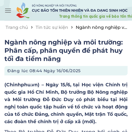
Skip
to
content
›
›
Trang chủ
Tin tức sự kiện
Ngành nông nghiệp và
môi trường: Phân cấp, phân quyền để phát huy tối đa
Ngành nông nghiệp và môi trường:
tiềm năng
Phân cấp, phân quyền để phát huy
tối đa tiềm năng
Đăng lúc
08:44 Ngày 16/06/2025
(Chinhphu.vn) – Ngày 15/6, tại Học viện Chính trị
quốc gia Hồ Chí Minh, Bộ trưởng Bộ Nông nghiệp
và Môi trường Đỗ Đức Duy có phát biểu tại Hội
nghị toàn quốc tập huấn về tổ chức và hoạt động
của tổ chức Đảng, chính quyền, Mặt trận Tổ quốc,
các đoàn thể chính trị ở cấp xã (mới).
Theo Bộ trưởng Đỗ Đức Duy, trong bối cảnh cả