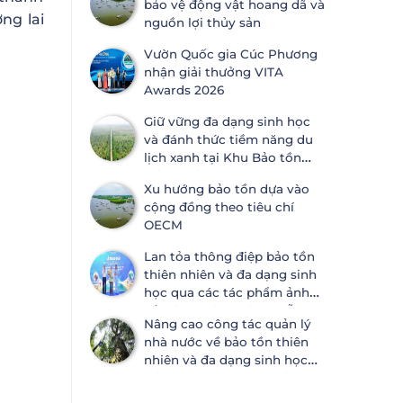
bảo vệ động vật hoang dã và
ước Đa dạng sinh học
ng lai
nguồn lợi thủy sản
Vườn Quốc gia Cúc Phương
nhận giải thưởng VITA
Awards 2026
Giữ vững đa dạng sinh học
và đánh thức tiềm năng du
lịch xanh tại Khu Bảo tồn
thiên nhiên Lung Ngọc
Xu hướng bảo tồn dựa vào
Hoàng
cộng đồng theo tiêu chí
OECM
Lan tỏa thông điệp bảo tồn
thiên nhiên và đa dạng sinh
học qua các tác phẩm ảnh
về thiên nhiên tại Đà Nẵng
Nâng cao công tác quản lý
nhà nước về bảo tồn thiên
nhiên và đa dạng sinh học
tại Khánh Hòa và An Giang