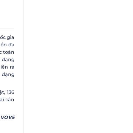
ốc gia
tồn đa
c toàn
a dạng
iễn ra
a dạng
t, 136
ài cần
 VOV5