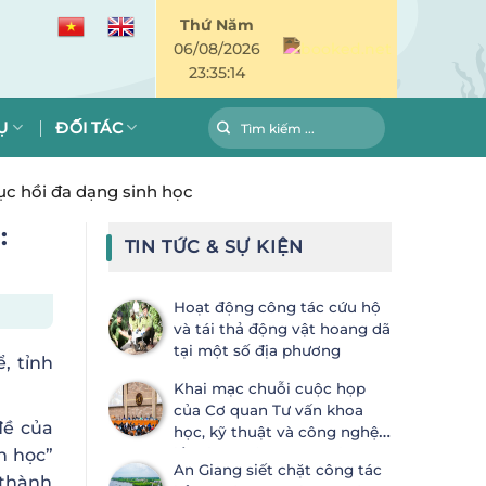
Thứ Năm
06/08/2026
23:35:15
Ụ
ĐỐI TÁC
ục hồi đa dạng sinh học
:
TIN TỨC & SỰ KIỆN
Hoạt động công tác cứu hộ
và tái thả động vật hoang dã
tại một số địa phương
, tỉnh
Khai mạc chuỗi cuộc họp
của Cơ quan Tư vấn khoa
đề của
học, kỹ thuật và công nghệ
h học”
lần thứ 28 (SBSTTA-28) và Cơ
An Giang siết chặt công tác
quan Thực thi lần thứ 7 (SBI-7) Công
 thành