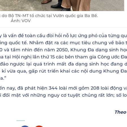
 do Bộ TN-MT tổ chức tại Vườn quốc gia Ba Bể.
Ảnh: VOV
à vấn đề toàn cầu đòi hỏi nỗ lực ứng phó của từng qu
ồng quốc tế. Nhằm đặt ra các mục tiêu chung về bảo 
30 và tầm nhìn đến năm 2050, Khung Đa dạng sinh họ
 tại Hội nghị lần thứ 15 các bên tham gia Công ước Đ
 đảo ngược lại quá trình mất đa dạng sinh học đang d
 kỉ vừa qua, gấp rút triển khai các nội dung Khung Đ
a.”
ến nay, đã phát hiện 344 loài mới gồm 208 loài động vậ
i đối mặt với những nguy cơ tuyệt chủng rất lớn; số lo
Theo