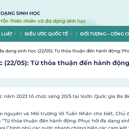
 LUẬT
ĐIỀU ƯỚC QUỐC TẾ
ĐỐI TƯỢNG – CÔNG C
a dạng sinh học (22/05): Từ thỏa thuận đến hành động: Ph
 (22/05): Từ thỏa thuận đến hành động
 năm 2023 tổ chức sáng 20/5 tại Vườn Quốc gia Ba Bể
tài nguyên và Môi trường Võ Tuấn Nhân cho biết, Chủ 
 “Từ thỏa thuận đến hành động: Phục hồi đa dạng sin
ọi Chính phủ các nước nhanh chóng biến các cam kết