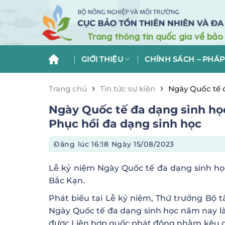
Skip
to
content
GIỚI THIỆU
CHÍNH SÁCH – PHÁP
›
›
Trang chủ
Tin tức sự kiện
Ngày Quốc tế đ
Ngày Quốc tế đa dạng sinh học
Phục hồi đa dạng sinh học
Đăng lúc
16:18 Ngày 15/08/2023
Lễ kỷ niệm Ngày Quốc tế đa dạng sinh học
Bắc Kạn.
Phát biểu tại Lễ kỷ niệm, Thứ trưởng Bộ 
Ngày Quốc tế đa dạng sinh học năm nay là
được Liên hợp quốc phát động nhằm kêu g