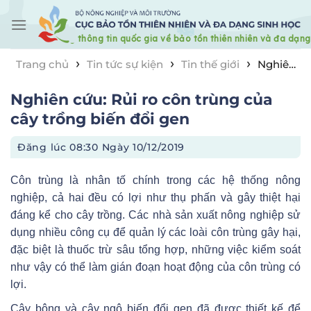
Skip
to
content
›
›
›
Trang chủ
Tin tức sự kiện
Tin thế giới
Nghiên
cứu: Rủi ro côn trùng của cây trồng biến đổi gen
Nghiên cứu: Rủi ro côn trùng của
cây trồng biến đổi gen
Đăng lúc
08:30 Ngày 10/12/2019
Côn trùng là nhân tố chính trong các hệ thống nông
nghiệp, cả hai đều có lợi như thụ phấn và gây thiệt hại
đáng kể cho cây trồng. Các nhà sản xuất nông nghiệp sử
dụng nhiều công cụ để quản lý các loài côn trùng gây hại,
đặc biệt là thuốc trừ sâu tổng hợp, những việc kiểm soát
như vậy có thể làm gián đoạn hoạt động của côn trùng có
lợi.
Cây bông và cây ngô biến đổi gen đã được thiết kế để