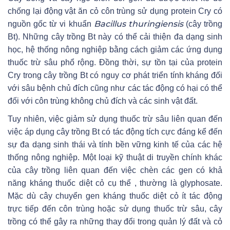
chống lại động vật ăn cỏ côn trùng sử dụng protein Cry có
Bacillus thuringiensis
nguồn gốc từ vi khuẩn
(cây trồng
Bt). Những cây trồng Bt này có thể cải thiện đa dạng sinh
học, hệ thống nông nghiệp bằng cách giảm các ứng dụng
thuốc trừ sâu phổ rộng. Đồng thời, sự tồn tại của protein
Cry trong cây trồng Bt có nguy cơ phát triển tính kháng đối
với sâu bệnh chủ đích cũng như các tác động có hại có thể
đối với côn trùng không chủ đích và các sinh vật đất.
Tuy nhiên, việc giảm sử dụng thuốc trừ sâu liên quan đến
việc áp dụng cây trồng Bt có tác động tích cực đáng kể đến
sự đa dạng sinh thái và tính bền vững kinh tế của các hệ
thống nông nghiệp. Một loại kỹ thuật di truyền chính khác
của cây trồng liên quan đến việc chèn các gen có khả
năng kháng thuốc diệt cỏ cụ thể , thường là glyphosate.
Mặc dù cây chuyển gen kháng thuốc diệt cỏ ít tác động
trực tiếp đến côn trùng hoặc sử dụng thuốc trừ sâu, cây
trồng có thể gây ra những thay đổi trong quản lý đất và cỏ