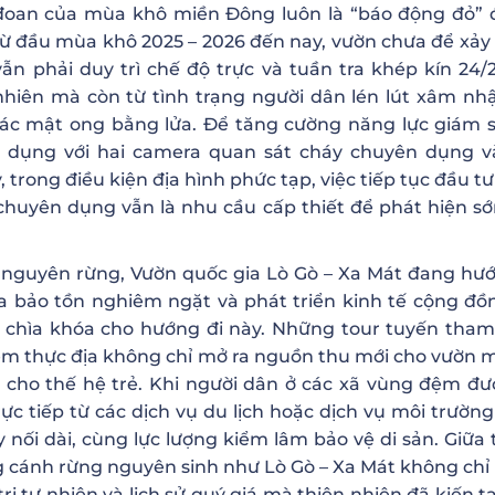
 đoan của mùa khô miền Đông luôn là “báo động đỏ” đ
ừ đầu mùa khô 2025 – 2026 đến nay, vườn chưa để xảy 
n phải duy trì chế độ trực và tuần tra khép kín 24/2
nhiên mà còn từ tình trạng người dân lén lút xâm nh
hác mật ong bằng lửa. Để tăng cường năng lực giám s
 dụng với hai camera quan sát cháy chuyên dụng 
y, trong điều kiện địa hình phức tạp, việc tiếp tục đầu 
 chuyên dụng vẫn là nhu cầu cấp thiết để phát hiện s
ài nguyên rừng, Vườn quốc gia Lò Gò – Xa Mát đang hướ
a bảo tồn nghiêm ngặt và phát triển kinh tế cộng đồ
 là chìa khóa cho hướng đi này. Những tour tuyến tha
iệm thực địa không chỉ mở ra nguồn thu mới cho vườn 
 cho thế hệ trẻ. Khi người dân ở các xã vùng đệm đư
ực tiếp từ các dịch vụ du lịch hoặc dịch vụ môi trường
nối dài, cùng lực lượng kiểm lâm bảo vệ di sản. Giữa 
g cánh rừng nguyên sinh như Lò Gò – Xa Mát không chỉ 
rị tự nhiên và lịch sử quý giá mà thiên nhiên đã kiến t