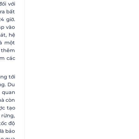
ối với
ra bất
4 giờ.
ập vào
át, hệ
và một
tư thêm
ớm các
ng tới
ng. Du
m quan
mà còn
ợc tạo
 rừng,
tốc độ
là bảo
ạo qua