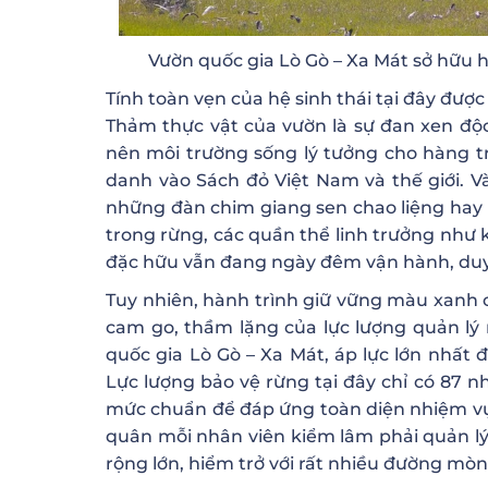
Vườn quốc gia Lò Gò – Xa Mát sở hữu h
Tính toàn vẹn của hệ sinh thái tại đây đư
Thảm thực vật của vườn là sự đan xen độ
nên môi trường sống lý tưởng cho hàng tr
danh vào Sách đỏ Việt Nam và thế giới. 
những đàn chim giang sen chao liệng hay 
trong rừng, các quần thể linh trưởng như kh
đặc hữu vẫn đang ngày đêm vận hành, duy 
Tuy nhiên, hành trình giữ vững màu xanh c
cam go, thầm lặng của lực lượng quản lý 
quốc gia Lò Gò – Xa Mát, áp lực lớn nhất đ
Lực lượng bảo vệ rừng tại đây chỉ có 87 n
mức chuẩn để đáp ứng toàn diện nhiệm vụ
quân mỗi nhân viên kiểm lâm phải quản lý 
rộng lớn, hiểm trở với rất nhiều đường mòn,