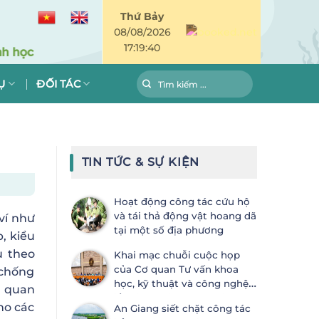
Thứ Bảy
08/08/2026
17:19:41
Ụ
ĐỐI TÁC
TIN TỨC & SỰ KIỆN
Hoạt động công tác cứu hộ
và tái thả động vật hoang dã
ví như
tại một số địa phương
, kiểu
u theo
Khai mạc chuỗi cuộc họp
của Cơ quan Tư vấn khoa
 chống
học, kỹ thuật và công nghệ
i quan
lần thứ 28 (SBSTTA-28) và Cơ
ho các
An Giang siết chặt công tác
quan Thực thi lần thứ 7 (SBI-7) Công