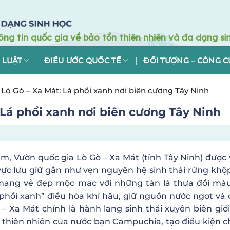
 LUẬT
ĐIỀU ƯỚC QUỐC TẾ
ĐỐI TƯỢNG – CÔNG C
Lò Gò – Xa Mát: Lá phổi xanh nơi biên cương Tây Ninh
 Lá phổi xanh nơi biên cương Tây Ninh
, Vườn quốc gia Lò Gò – Xa Mát (tỉnh Tây Ninh) được 
vực lưu giữ gần như vẹn nguyên hệ sinh thái rừng khộp
 mang vẻ đẹp mộc mạc với những tán lá thưa đổi mà
 phổi xanh” điều hòa khí hậu, giữ nguồn nước ngọt và
– Xa Mát chính là hành lang sinh thái xuyên biên giớ
ồn thiên nhiên của nước bạn Campuchia, tạo điều kiện c