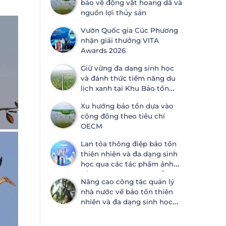
bảo vệ động vật hoang dã và
ước Đa dạng sinh học
nguồn lợi thủy sản
Vườn Quốc gia Cúc Phương
nhận giải thưởng VITA
Awards 2026
Giữ vững đa dạng sinh học
và đánh thức tiềm năng du
lịch xanh tại Khu Bảo tồn
thiên nhiên Lung Ngọc
Xu hướng bảo tồn dựa vào
Hoàng
cộng đồng theo tiêu chí
OECM
Lan tỏa thông điệp bảo tồn
thiên nhiên và đa dạng sinh
học qua các tác phẩm ảnh
về thiên nhiên tại Đà Nẵng
Nâng cao công tác quản lý
nhà nước về bảo tồn thiên
nhiên và đa dạng sinh học
tại Khánh Hòa và An Giang