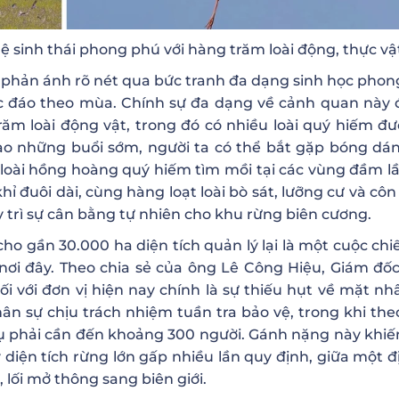
ệ sinh thái phong phú với hàng trăm loài động, thực vậ
ợc phản ánh rõ nét qua bức tranh đa dạng sinh học phon
c đáo theo mùa. Chính sự đa dạng về cảnh quan này 
ăm loài động vật, trong đó có nhiều loài quý hiếm đư
Vào những buổi sớm, người ta có thể bắt gặp bóng dá
loài hồng hoàng quý hiếm tìm mồi tại các vùng đầm lầ
ỉ đuôi dài, cùng hàng loạt loài bò sát, lưỡng cư và côn
trì sự cân bằng tự nhiên cho khu rừng biên cương.
ho gần 30.000 ha diện tích quản lý lại là một cuộc chi
nơi đây. Theo chia sẻ của ông Lê Công Hiệu, Giám đố
ối với đơn vị hiện nay chính là sự thiếu hụt về mặt nhâ
hân sự chịu trách nhiệm tuần tra bảo vệ, trong khi the
 phải cần đến khoảng 300 người. Gánh nặng này khiế
diện tích rừng lớn gấp nhiều lần quy định, giữa một đ
 lối mở thông sang biên giới.