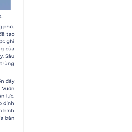
t.
g phú.
đã tạo
ợc ghi
ng của
y. Sâu
 trùng
ến đầy
c Vườn
n lực.
o định
n bình
ịa bàn