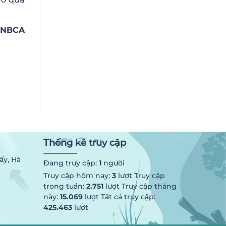
NBCA
Thống kê truy cập
ấy, Hà
Đang truy cập:
1
người
Truy cập hôm nay:
3
lượt Truy cập
trong tuần:
2.751
lượt Truy cập tháng
này:
15.069
lượt Tất cả truy cập:
425.463
lượt