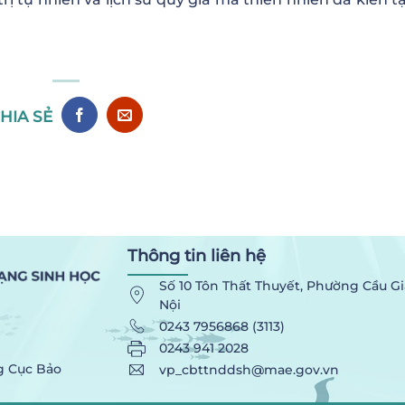
HIA SẺ
Thông tin liên hệ
Số 10 Tôn Thất Thuyết, Phường Cầu Gi
Nội
0243 7956868 (3113)
0243 941 2028
g Cục Bảo
vp_cbttnddsh@mae.gov.vn