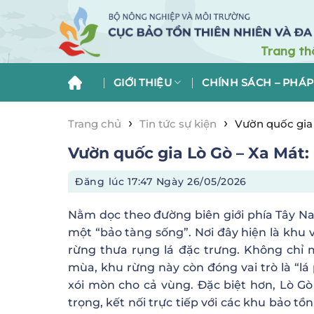
Skip
to
content
GIỚI THIỆU
CHÍNH SÁCH – PHÁP
›
›
Trang chủ
Tin tức sự kiện
Vườn quốc gia 
Vườn quốc gia Lò Gò – Xa Mát:
Đăng lúc
17:47 Ngày 26/05/2026
Nằm dọc theo đường biên giới phía Tây Nam
một “bảo tàng sống”. Nơi đây hiện là khu 
rừng thưa rụng lá đặc trưng. Không chỉ
mùa, khu rừng này còn đóng vai trò là “lá
xói mòn cho cả vùng. Đặc biệt hơn, Lò Gò 
trọng, kết nối trực tiếp với các khu bảo t