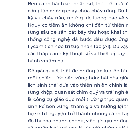
Bên cạnh bài toán nhân sự, thời tiết cực
công tác phòng cháy chữa cháy rừng. Dù t
kỳ vụ cháy nào, nhưng lực lượng bảo vệ vẫ
Nguy cơ tiềm ẩn không chỉ đến từ thiên 
rừng sâu để săn bắt bẫy thú hoặc khai t
thống công nghệ đã bước đầu được ứng
flycam tích hợp trí tuệ nhân tạo (AI). Dù vậ
các tháp canh kỹ thuật số và thiết bị bay
hành vi xâm hại.
Để giải quyết triệt để những áp lực lên t
một chiến lược bền vững hơn: hài hòa giữ
lịch sinh thái dựa vào thiên nhiên chính
rừng khộp, quan sát chim quý và trải ngh
là công cụ giáo dục môi trường trực quan
sinh kế bền vững, tham gia và hưởng lợi tr
họ sẽ tự nguyện trở thành những cánh tay 
đô thị hóa nhanh chóng, việc gìn giữ nhữn
vệ muôn loài, mà còn là gìn giữ những giá t