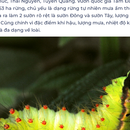
Phúc, Thái Nguyên, Tuyên Quang. Vườn quốc gia Tam Đả
.163 ha rừng, chủ yếu là dạng rừng tự nhiên mưa ẩm t
a ra làm 2 sườn rõ rệt là sườn Đông và sườn Tây, lượn
 Cũng chính vì đặc điểm khí hậu, lượng mưa, nhiệt độ 
à đa dạng về loài.