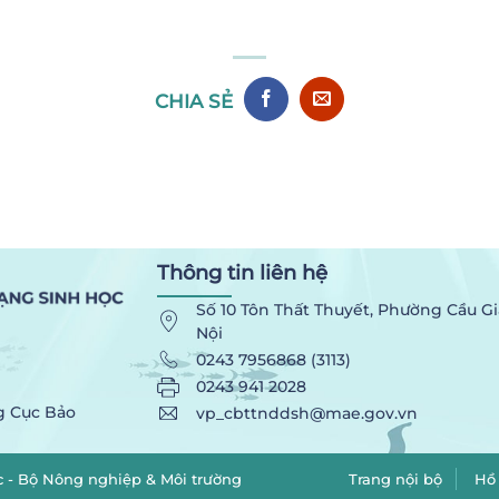
CHIA SẺ
Thông tin liên hệ
Số 10 Tôn Thất Thuyết, Phường Cầu Gi
Nội
0243 7956868 (3113)
0243 941 2028
g Cục Bảo
vp_cbttnddsh@mae.gov.vn
c
- Bộ Nông nghiệp & Môi trường
Trang nội bộ
Hồ 