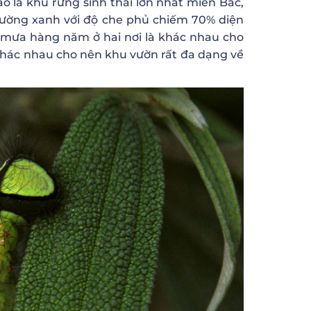
o là khu rừng sinh thái lớn nhất miền Bắc,
hường xanh với độ che phủ chiếm 70% diện
g mưa hàng năm ở hai nơi là khác nhau cho
khác nhau cho nên khu vườn rất đa dạng về