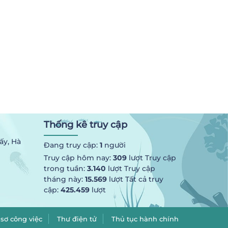
Thống kê truy cập
ấy, Hà
Đang truy cập:
1
người
Truy cập hôm nay:
309
lượt Truy cập
trong tuần:
3.140
lượt Truy cập
tháng này:
15.569
lượt Tất cả truy
cập:
425.459
lượt
sơ công việc
Thư điện tử
Thủ tục hành chính