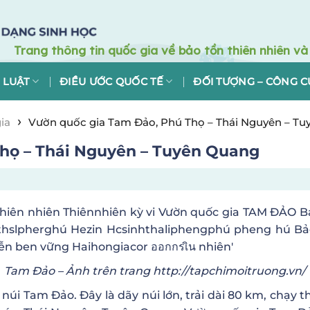
 LUẬT
ĐIỀU ƯỚC QUỐC TẾ
ĐỐI TƯỢNG – CÔNG C
›
ia
Vườn quốc gia Tam Đảo, Phú Thọ – Thái Nguyên – T
họ – Thái Nguyên – Tuyên Quang
Tam Đảo – Ảnh trên trang http://tapchimoitruong.vn/
núi Tam Đảo. Đây là dãy núi lớn, trải dài 80 km, chạy