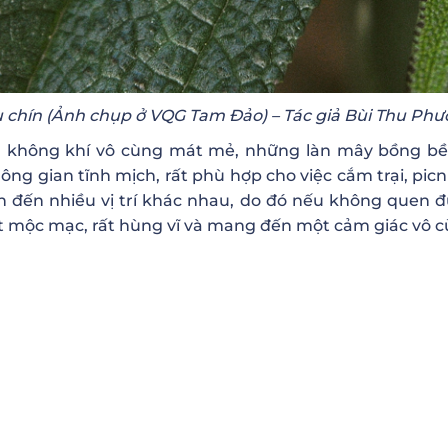
 chín (Ảnh chụp ở VQG Tam Đảo) – Tác giả Bùi Thu Ph
g không khí vô cùng mát mẻ, những làn mây bồng bền
g gian tĩnh mịch, rất phù hợp cho việc cắm trại, picn
đến nhiều vị trí khác nhau, do đó nếu không quen đườ
ất mộc mạc, rất hùng vĩ và mang đến một cảm giác vô 