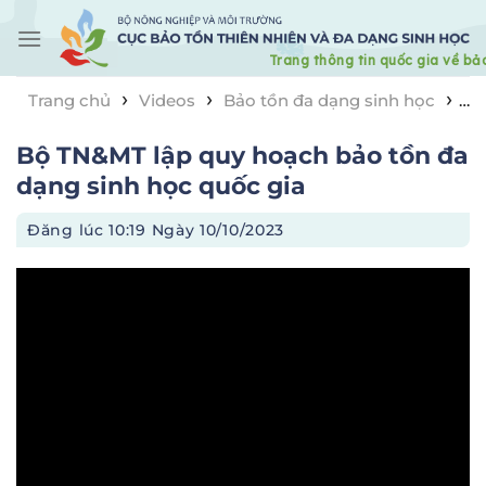
Skip
to
content
›
›
›
Trang chủ
Videos
Bảo tồn đa dạng sinh học
Bộ TN&MT lập quy hoạch bảo tồn đa dạng sinh học
Bộ TN&MT lập quy hoạch bảo tồn đa
quốc gia
dạng sinh học quốc gia
Đăng lúc
10:19 Ngày 10/10/2023